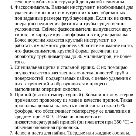
сечение трубных конструкций до нужной величины.
Фаскосниматель. Важный инструмент, необходимый для
удаления с внешних и внутренних краев обрезанных
под заданные размеры труб заусенцев. Если их не снять,
операция соединения фитинга и трубы существенно
усложнится. Сейчас фаскосниматели выпускаются двух
типов – в корпусе круглой формы и в виде карандаша.
Более дорогим является круглый инструмент, но
работать им намного удобнее. Обратите внимание на то,
что фаскосниматель круглой формы рассчитан на
обработку труб диаметром до 36 миллиметров, не более
того.
Специальная щетка и стальной ершик. С их помощью
осуществляется качественная очистка полостей труб и
поверхностей, подвергаемых пайке, с целью удаления с
них загрязнений и образующихся в процессе
выполнения операции окислов.
Припой (высокотемпературный). Большинство мастеров
применяют проволоку из меди в качестве припоя. Такая
проволока должна включать в свой состав около 6 %
фосфора, что обеспечивает температуру ее плавления в
среднем при 700 °С. Реже используется и
низкотемпературный припой (он плавится при 350 °С) –
обычная оловянная проволока.
Флюс и паста для пайки. Твердые или жидкие составы,