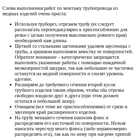
Схема выполнения работ по монтажу трубопровода из
медных изделий очень проста:
Используя труборез, отрезаем трубу (ее следует
располагать перпендикулярно к приспособлению для
резки с целью получения максимально ровного края)
необходимой нам длины.
Щеткой со стальными щетинками удаляем заусеницы с
трубы, а ершиком выполняем зачистку ее поверхностей.
Обратите внимание – категорически запрещается
выполнять указанные работы с помощью наждачной
мелкозернистой шкурки, так как небольшие ее частички
останутся на медной поверхности и снизят уровень
адгезии.
Расширяем до требуемого сечения второй кусок
трубного изделия таким образом, чтобы оба отрезка
свободно входили друг в друга (при этом должен
остаться и небольшой зазор).
Очищаем (все теми же приспособлениями) от грязи и
заусенцев край расширенного изделия.
На трубу меньшего сечения наносим флюс и
распределяем его кисточкой по поверхности. Нельзя
наносить чересчур много флюса (либо неравномерно
распределять его), так как по нему при нагреве припой