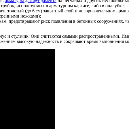
ит,
арматуры для фундамента
на песчаных и других нестабильных
трубок, используемых в арматурном каркасе, либо в опалубке;
чить толстый (до 6 см) защитный слой при горизонтальном арми
стренными ножками);
ам, предотвращают риск появления в бетонных сооружениях, ч
 конус и стульчик. Они считаются самыми распространенными. И
ужениям высокую надежность и сокращают время выполнения мо