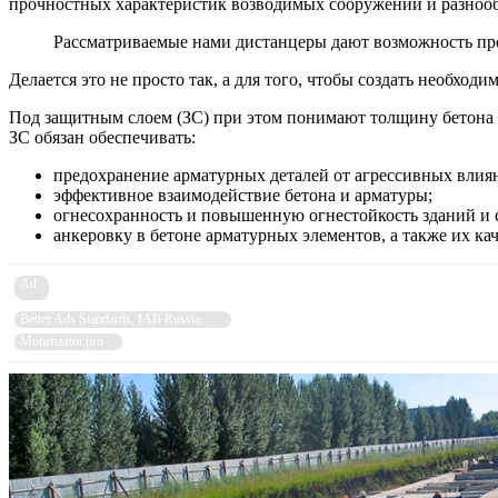
прочностных характеристик возводимых сооружений и разнооб
Рассматриваемые нами дистанцеры дают возможность про
Делается это не просто так, а для того, чтобы создать необ
Под защитным слоем (ЗС) при этом понимают толщину бетона 
ЗС обязан обеспечивать:
предохранение арматурных деталей от агрессивных влия
эффективное взаимодействие бетона и арматуры;
огнесохранность и повышенную огнестойкость зданий и
анкеровку в бетоне арматурных элементов, а также их ка
Ad
Better Ads Standards, IAB Russia
Monetizator.pro