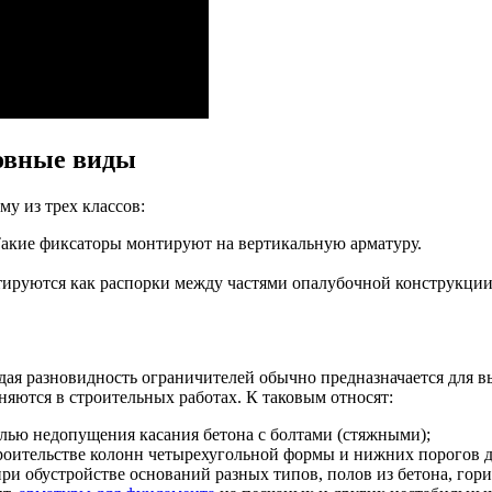
овные виды
у из трех классов:
Такие фиксаторы монтируют на вертикальную арматуру.
тируются как распорки между частями опалубочной конструкции
дая разновидность ограничителей обычно предназначается для в
няются в строительных работах. К таковым относят:
лью недопущения касания бетона с болтами (стяжными);
роительстве колонн четырехугольной формы и нижних порогов д
и обустройстве оснований разных типов, полов из бетона, гор