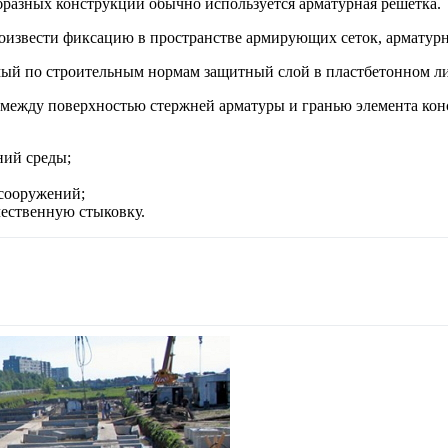
разных конструкций обычно используется арматурная решетка.
извести фиксацию в пространстве армирующих сеток, арматурны
ходимый по строительным нормам защитный слой в пластбетонном
между поверхностью стержней арматуры и гранью элемента кон
ний среды;
 сооружений;
чественную стыковку.