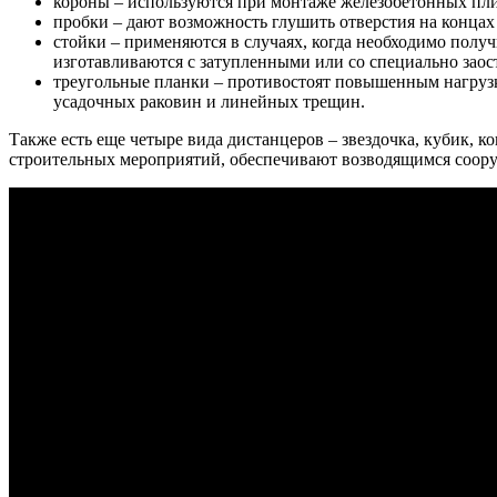
короны – используются при монтаже железобетонных пл
пробки – дают возможность глушить отверстия на концах 
стойки – применяются в случаях, когда необходимо полу
изготавливаются с затупленными или со специально зао
треугольные планки – противостоят повышенным нагрузк
усадочных раковин и линейных трещин.
Также есть еще четыре вида дистанцеров – звездочка, кубик,
строительных мероприятий, обеспечивают возводящимся соор