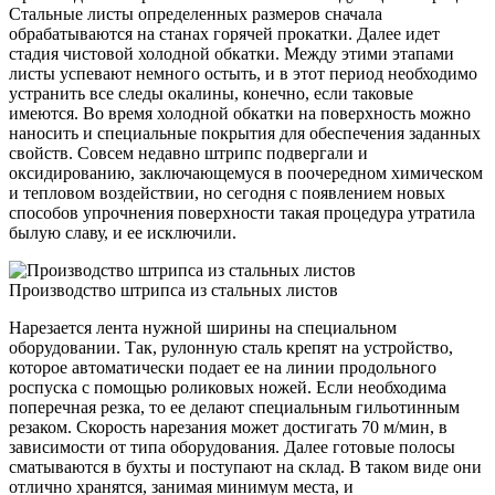
Стальные листы определенных размеров сначала
обрабатываются на станах горячей прокатки. Далее идет
стадия чистовой холодной обкатки. Между этими этапами
листы успевают немного остыть, и в этот период необходимо
устранить все следы окалины, конечно, если таковые
имеются. Во время холодной обкатки на поверхность можно
наносить и специальные покрытия для обеспечения заданных
свойств. Совсем недавно штрипс подвергали и
оксидированию, заключающемуся в поочередном химическом
и тепловом воздействии, но сегодня с появлением новых
способов упрочнения поверхности такая процедура утратила
былую славу, и ее исключили.
Производство штрипса из стальных листов
Нарезается лента нужной ширины на специальном
оборудовании. Так, рулонную сталь крепят на устройство,
которое автоматически подает ее на линии продольного
роспуска с помощью роликовых ножей. Если необходима
поперечная резка, то ее делают специальным гильотинным
резаком. Скорость нарезания может достигать 70 м/мин, в
зависимости от типа оборудования. Далее готовые полосы
сматываются в бухты и поступают на склад. В таком виде они
отлично хранятся, занимая минимум места, и