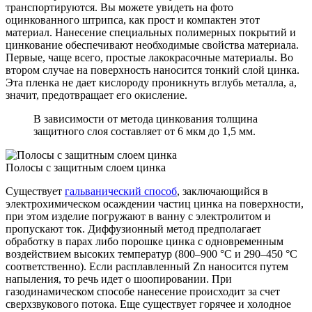
транспортируются. Вы можете увидеть на фото
оцинкованного штрипса, как прост и компактен этот
материал. Нанесение специальных полимерных покрытий и
цинкование обеспечивают необходимые свойства материала.
Первые, чаще всего, простые лакокрасочные материалы. Во
втором случае на поверхность наносится тонкий слой цинка.
Эта пленка не дает кислороду проникнуть вглубь металла, а,
значит, предотвращает его окисление.
В зависимости от метода цинкования толщина
защитного слоя составляет от 6 мкм до 1,5 мм.
Полосы с защитным слоем цинка
Существует
гальванический способ
, заключающийся в
электрохимическом осаждении частиц цинка на поверхности,
при этом изделие погружают в ванну с электролитом и
пропускают ток. Диффузионный метод предполагает
обработку в парах либо порошке цинка с одновременным
воздействием высоких температур (800–900 °C и 290–450 °C
соответственно). Если расплавленный Zn наносится путем
напыления, то речь идет о шоопировании. При
газодинамическом способе нанесение происходит за счет
сверхзвукового потока. Еще существует горячее и холодное