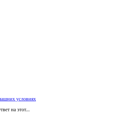
машних условиях
ет на этот...