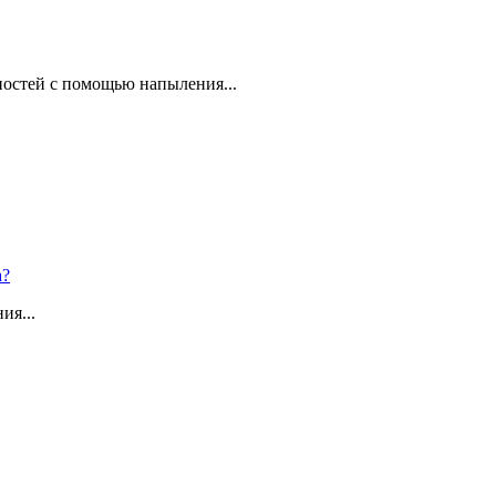
ностей с помощью напыления...
а?
ия...