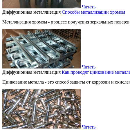
Читать
Диффузионная металлизация
Способы металлизации хромом
Металлизация хромом - процесс получения зеркальных поверх
Читать
Диффузионная металлизация
Как проводят цинкование металл
Цинкование металла - это способ защиты от коррозии и окислен
Читать