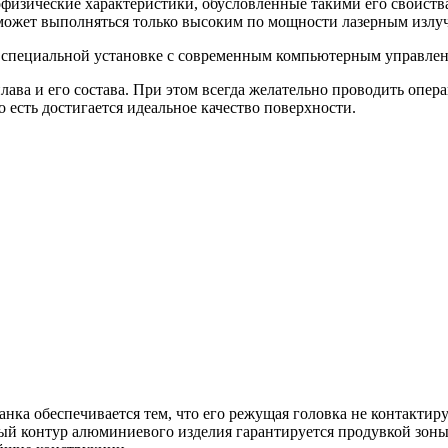
изические характеристики, обусловленные такими его свойства
 может выполняться только высоким по мощности лазерным излу
а специальной установке с современным компьютерным управле
ва и его состава. При этом всегда желательно проводить операц
о есть достигается идеальное качество поверхности.
нка обеспечивается тем, что его режущая головка не контактиру
й контур алюминиевого изделия гарантируется продувкой зоны 