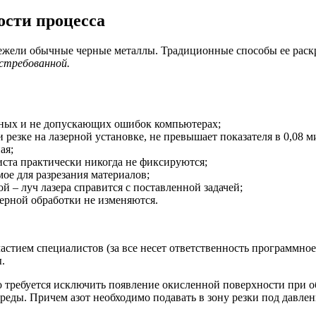
ости процесса
жели обычные черные металлы. Традиционные способы ее раскро
остребованной.
очных и не допускающих ошибок компьютерах;
 резке на лазерной установке, не превышает показателя в 0,08 м
ая;
ста практически никогда не фиксируются;
ое для разрезания материалов;
 – луч лазера справится с поставленной задачей;
зерной обработки не изменяются.
астием специалистов (за все несет ответственность программное
.
о требуется исключить появление окисленной поверхности при о
реды. Причем азот необходимо подавать в зону резки под давлен