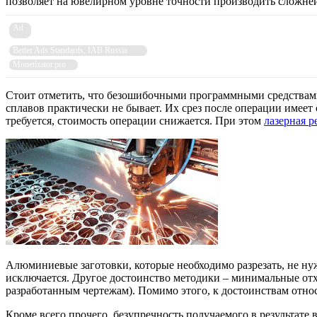
позволяет на ювелирном уровне точности производить сложне
Ad
Better Ads Standards, IAB Russia
Monetizator.pro
Стоит отметить, что безошибочными программными средствами
сплавов практически не бывает. Их срез после операции имеет 
требуется, стоимость операции снижается. При этом
лазерная р
Алюминиевые заготовки, которые необходимо разрезать, не нуж
исключается. Другое достоинство методики – минимальные отхо
разработанным чертежам). Помимо этого, к достоинствам относ
Кроме всего прочего, безупречность получаемого в результате