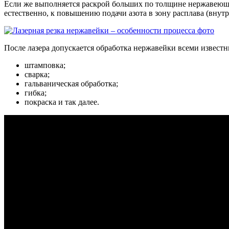
Если же выполняется раскрой больших по толщине нержавеющих 
естественно, к повышению подачи азота в зону расплава (внутр
После лазера допускается обработка нержавейки всеми извест
штамповка;
сварка;
гальваническая обработка;
гибка;
покраска и так далее.