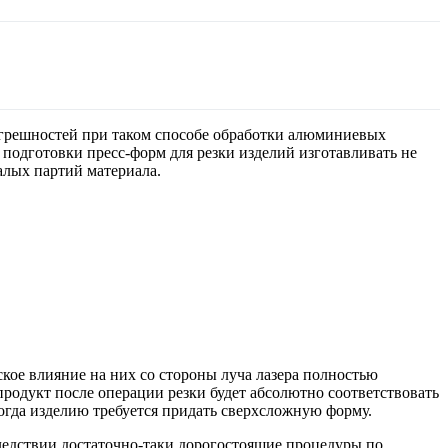
огрешностей при таком способе обработки алюминиевых
и подготовки пресс-форм для резки изделий изготавливать не
алых партий материала.
ское влияние на них со стороны луча лазера полностью
продукт после операции резки будет абсолютно соответствовать
когда изделию требуется придать сверхсложную форму.
оследствии достаточно-таки дорогостоящие процедуры по