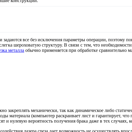
йшие конструкции.
 задаются все без исключения параметры операции, поэтому п
слегка шероховатую структуру. В связи с тем, что необходимост
езка металла
обычно применяется при обработке сравнительно м
но закреплять механически, так как динамическое либо статиче
ды материала (компьютер раскраивает лист и гарантирует, что 
ят и нулевую вероятность получения брака даже в тех случаях, 
 воздействия лазера среза дает возможность не осуществлять вп