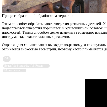
Процесс абразивной обработки материалов
Этим способом обрабатывают отверстия различных деталей. Хо
подвергаются отверстия поршневой и кривошипной головок шат
плоскостей. Таким способом легко изменить геометрию изделия,
инструмента, а также заданных режимов.
Оправки для хонингования выглядят по-разному, и как щупальц
отличается гибкостью геометрии, поэтому часто применяется 
Ad
Better Ads Standards, IAB Russia
Monetizator.pro