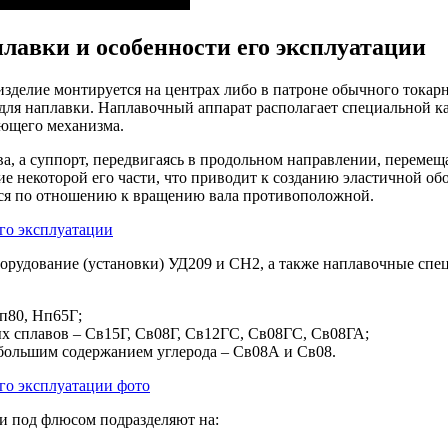
лавки и особенности его эксплуатации
изделие монтируется на центрах либо в патроне обычного тока
для наплавки. Наплавочный аппарат располагает специальной кас
ающего механизма.
а, а суппорт, передвигаясь в продольном направлении, перемещ
ние некоторой его части, что приводит к созданию эластичной о
яется по отношению к вращению вала противоположной.
орудование (установки) УД209 и СН2, а также наплавочные сп
п80, Нп65Г;
х сплавов – Св15Г, Св08Г, Св12ГС, Св08ГС, Св08ГА;
ебольшим содержанием углерода – Св08А и Св08.
и под флюсом подразделяют на: