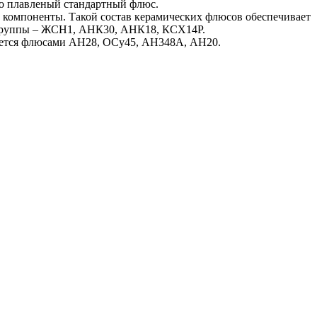
бо плавленый стандартный флюс.
компоненты. Такой состав керамических флюсов обеспечивает
 группы – ЖСН1, АНК30, АНК18, КСХ14Р.
едется флюсами АН28, ОСу45, АН348А, АН20.