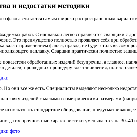
тва и недостатки методики
ого флюса считается самым широко распространенным варианто
бходимых работ. С наплавкой легко справляются сварщики с до
ровне. Это преимущество полностью проявляет себя при обработ
а вала с применением флюса, правда, не будет столь высокопро
выполняющего наплавку. Сварщик практически полностью защищен
е показатели обработанных изделий безупречны, а главное, нап
 деталей, прошедших процедуру восстановления, по-настоящем
. Но они все же есть. Специалисты выделяют несколько недост
ь наплавку изделий с малыми геометрическими размерами (напри
ле использовать стандартное оборудование, предусматривающе
иногда их прочностные характеристики уменьшаются на 30–40 п