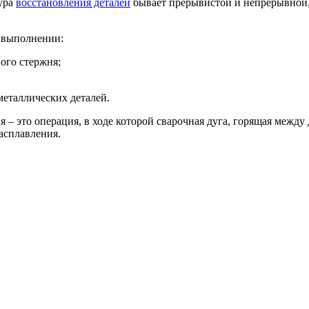
дура
восстановления деталей
бывает прерывистой и непрерывной,
е выполнении:
ого стержня;
металлических деталей.
 – это операция, в ходе которой сварочная дуга, горящая между 
асплавления.