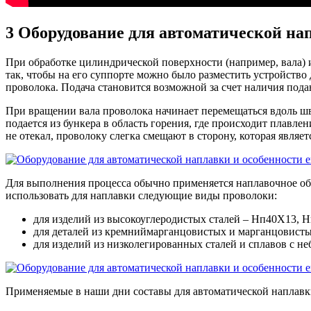
3
Оборудование для автоматической нап
При обработке цилиндрической поверхности (например, вала) 
так, чтобы на его суппорте можно было разместить устройство 
проволока. Подача становится возможной за счет наличия под
При вращении вала проволока начинает перемещаться вдоль шв
подается из бункера в область горения, где происходит плавле
не отекал, проволоку слегка смещают в сторону, которая явл
Для выполнения процесса обычно применяется наплавочное об
использовать для наплавки следующие виды проволоки:
для изделий из высокоуглеродистых сталей – Нп40Х13, Н
для деталей из кремниймарганцовистых и марганцовисты
для изделий из низколегированных сталей и сплавов с н
Применяемые в наши дни составы для автоматической наплавк