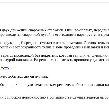
двух движений сварочных стержней. Они, во-первых, передвига
роизводится сварочной дугой, а его толщина варьируется в пред
з окружающей среды не сможет влиять на металл. Следовательно
еспечивает сохранность тепла в зоне проведения наплавки и ис
и ведется проволокой без покрытия, которая выполняет функцию
оцедурой наплавки. Разрешается применять проволоку диаметро
жно добиться двумя путями:
аботающих в полуавтоматическом режиме, в область наплавки о
й с плоской поверхностью в большинстве случаев ведется на об