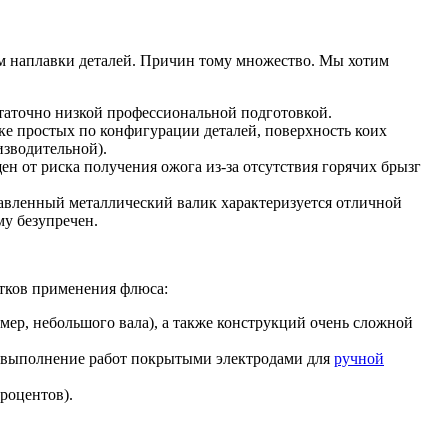
м наплавки деталей. Причин тому множество. Мы хотим
статочно низкой профессиональной подготовкой.
ке простых по конфигурации деталей, поверхность коих
изводительной).
 от риска получения ожога из-за отсутствия горячих брызг
лавленный металлический валик характеризуется отличной
у безупречен.
атков применения флюса:
мер, небольшого вала), а также конструкций очень сложной
е выполнение работ покрытыми электродами для
ручной
роцентов).