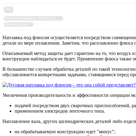
Ad
Better Ads Standards, IAB Russia
Monetizator.pro
Наплавка под флюсом осуществляется посредством совмещения 
детали по мере оплавления. Заметим, что расплавление флюса п
Описываемый метод защиты дает гарантию на то, что воздух и
конструкции наблюдаться не будет. Применение флюса также об
В большинстве случаев обработка деталей по такой технологи
обуславливается конкретными задачами, ставящимися перед пр
Увеличения производительности и эффективности операции мо
подачей посредством двух сварочных приспособлений, р
применением электродов ленточного типа.
Наплавление вала, других цилиндрических деталей либо издели
на обрабатываемую конструкцию идет "минус";